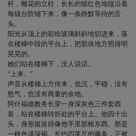
杆，雕花的立柱，长长的猩红色地毯沿着
每级台阶铺下来，像一条静默等待的舌
头。

阳光从顶上的彩绘玻璃斜斜地切进来，落
在楼梯中段的平台上，把那块地方照得明
晃晃的。

她们站在楼梯下，没人说话。

“上来。”

声音从楼梯上方传来，低沉，平稳，没有
怒气，也没有商量的余地。

阿什福德教务长穿一身深灰色三件套西
装，站在楼梯转折处的平台上。他四十出
头，身形挺拔得像他手里那根东西。那是
一根色泽深褐、长约四英尺的藤条，正被