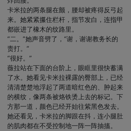
炸回腰。

卡米拉的两条腿在颤，腰却被疼得反弓起
来。她紧紧攥住栏杆，指节发白，连指甲
都嵌进了橡木的纹路里。

“二。”她声音劈了，“谢，谢谢教务长的
责打。”

“很好。”

薇拉站在下面的台阶上，眼眶里很快蓄满
了水。她看见卡米拉裸露的臀部上，已经
清清楚楚地浮起了两道暗红色的、肿起来
的横纹，像两条被烙铁烫上去的标记。下
方那一道，颜色已经开始往紫黑色发去。
她还看见，卡米拉的脚跟在抖，连小腿肚
的肌肉都在不受控制地一阵一阵抽搐。
