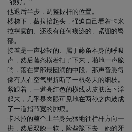
“很好。”

他退后半步，调整握杆的位置。

楼梯下，薇拉抬起头，强迫自己看着卡米
拉裸露的、还没有任何痕迹的、紧绷的臀
部。

接着是一声极轻的、属于藤条本身的呼吸
声，然后藤条横着扫了下来，啪地一声脆
响，落在臀部最圆润的中段。那声音脆得
像有人在空气里折断了一根冬天的细枝。
紧跟着，一道亮红色的横线从皮肤底下浮
起来，几乎是肉眼可见地在两秒之内鼓成
了一道指节宽的肿痕。

卡米拉的整个上半身先猛地往栏杆方向一
拱，然后双膝一软，险些跪下去。她的牙