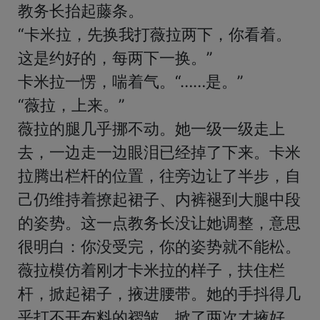
教务长抬起藤条。

“卡米拉，先换我打薇拉两下，你看着。
这是约好的，每两下一换。”

卡米拉一愣，喘着气。“……是。”

“薇拉，上来。”

薇拉的腿几乎挪不动。她一级一级走上
去，一边走一边眼泪已经掉了下来。卡米
拉腾出栏杆的位置，往旁边让了半步，自
己仍维持着撩起裙子、内裤褪到大腿中段
的姿势。这一点教务长没让她调整，意思
很明白：你没受完，你的姿势就不能松。

薇拉模仿着刚才卡米拉的样子，扶住栏
杆，掀起裙子，掖进腰带。她的手抖得几
乎打不开布料的褶皱，掀了两次才掖好。