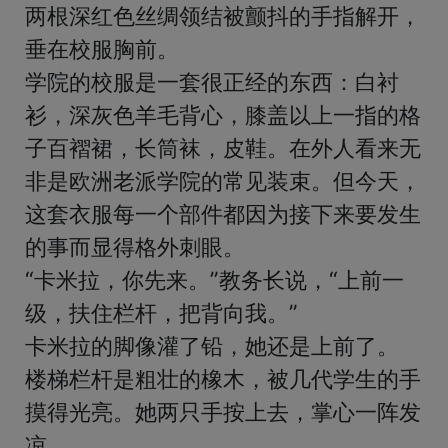
两根深红色丝绸领结被颤抖的手指解开，
垂在校服胸前。

学院的校服是一套很正经的东西：白衬
衫，深灰色羊毛背心，膝盖以上一指的格
子百褶裙，长筒袜，皮鞋。在外人看来无
非是欧洲老派学院的常见装束。但今天，
这套衣服每一个部件都因为接下来要发生
的事而显得格外刺眼。

“卡米拉，你先来。”教务长说，“上前一
级，扶住栏杆，把背向我。”

卡米拉的脚像灌了铅，她还是上前了。

楼梯栏杆是粗壮的橡木，被几代学生的手
摸得光亮。她两只手按上去，掌心一阵发
凉。
