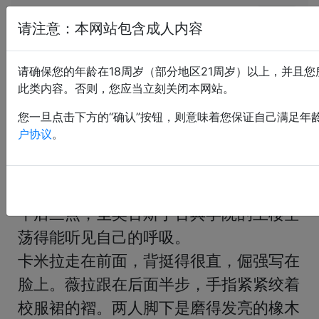
恋痛小说网
请注意：本网站包含成人内容
旋转楼梯上的训诫
请确保您的年龄在18周岁（部分地区21周岁）以上，并且
此类内容。否则，您应当立刻关闭本网站。
上传：spanknaps； 售价：5 CNY； 最后更新：2026-
05-17 07:22:57
您一旦点击下方的“确认”按钮，则意味着您保证自己满足年
户协议
。
背景色：
«
<
1
2
3
4
5
>
»
午后三点，圣奥古斯丁古典学院的主楼空
荡得能听见自己的呼吸。

卡米拉走在前面，背挺得很直，倔强写在
脸上。薇拉跟在后面半步，手指紧紧绞着
校服裙的褶。两人脚下是磨得发亮的橡木