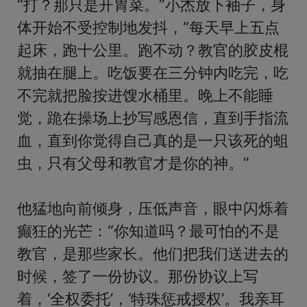
“打？那只是开胃菜。”小杰放下袖子，身
体开始不受控制地发抖，“每天早上五点
起床，跑十公里。跑不动？教官的胶皮棍
就抽在腿上。吃饭要在三分钟内吃完，吃
不完就把脸按进馊水桶里。晚上不能睡
觉，跪在操场上抄写感恩信，直到手指流
血，直到你觉得自己真的是一只该死的蛆
虫，只有父母和教官才是你的神。”

他猛地向前倾身，压低声音，眼中闪烁着
癫狂的光芒：“你知道吗？最可怕的不是
教官，是那些家长。他们把我们送进去的
时候，签了一份协议。那份协议上写
着，‘全权委托’，‘特珠惩戒授权’。我亲耳