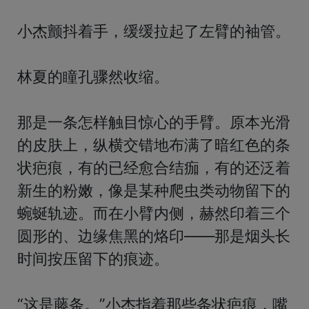
小杰颤抖着手，缓缓拉起了左臂的袖管。

林夏的瞳孔骤然收缩。

那是一条怎样触目惊心的手臂。原本光滑
的皮肤上，纵横交错地布满了暗红色的条
状疤痕，有的已经愈合结痂，有的还泛着
新生的粉嫩，像是某种爬虫类动物留下的
蜿蜒轨迹。而在小臂内侧，赫然印着三个
圆形的、边缘焦黑的烙印——那是烟头长
时间按压留下的痕迹。

“这是藤条。”小杰指着那些条状疤痕，嘴