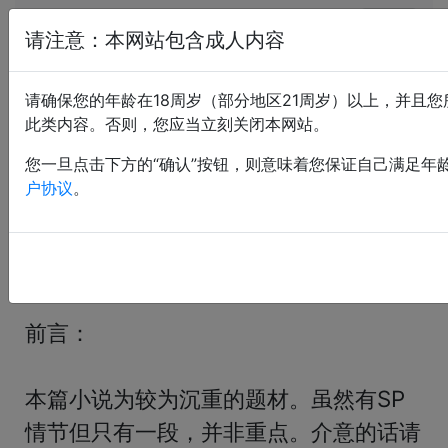
恋痛小说网
请注意：本网站包含成人内容
记者前往非法矫正学校的卧底与
请确保您的年龄在18周岁（部分地区21周岁）以上，并且
抗争
此类内容。否则，您应当立刻关闭本网站。
您一旦点击下方的“确认”按钮，则意味着您保证自己满足年
上传：spankme； 售价：2 CNY； 最后更新：2026-
户协议
。
06-02 16:04:04
背景色：
«
<
1
2
3
4
5
>
»
前言：

本篇小说为较为沉重的题材。虽然有SP
情节但只有一段，并非重点。介意的话请