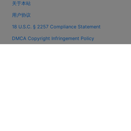
关于本站
用户协议
18 U.S.C. § 2257 Compliance Statement
DMCA Copyright Infringement Policy