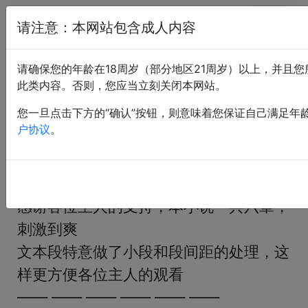
恋痛小说网
请注意：本网站包含成人内容
校园情侣被惩戒
请确保您的年龄在18周岁（部分地区21周岁）以上，并且
此类内容。否则，您应当立刻关闭本网站。
上传：asd888； 售价：3 CNY； 最后更新：2025-12-
07 23:53:26
您一旦点击下方的“确认”按钮，则意味着您保证自己满足年
户协议
。
背景色：
«
<
1
2
3
4
5
>
»
感谢各位主人的支持，本小说一共六章，
刺激到爽

文本段特意做了小段和段间距的处理，这
样更方便各位主人的观看

—— —— —— —— —— —— 
