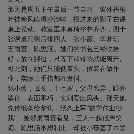
那天是周五下午最后一节自习。窗外梧桐
叶被晚风吹得沙沙响，投进来的影子在课
桌上晃动。教室里木桌椅整整齐齐，四十
张课桌只剩后排四人：张小薇、李梦琪、
王雨萱、陈思涵。她们的书包已经收拾
好，放在脚边，只等下课铃响就能离开。
可此刻，她们只能低着头，假装在做作
业，实际上手指都在发抖。

张小薇，班长，十七岁，父母离异，跟外
婆住，表面乖巧，实则爱出风头。那天她
先传纸条给梦琪，纸条上写"数学作业抄
我"，被邻桌雨萱看见，三人一起低声笑
闹。陈思涵本想制止，却被小薇塞了本禁