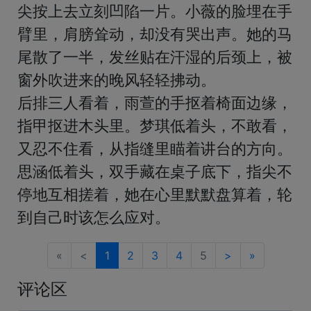
尖按上去立刻凹陷一片。小薇的脸埋在手
臂里，肩膀耸动，却没有哭出声。她的马
尾散了一半，发丝贴在汗湿的后颈上，被
窗外吹进来的晚风轻轻拂动。

后排三人看着，雨萱的手抠着椅面边缘，
指甲抠进木头里。梦琪低着头，不敢看，
又忍不住看，从指缝里瞄着讲台的方向。
思涵低着头，双手藏在桌子底下，指尖不
停地互相搓着，她在心里默默盘算着，轮
到自己时该怎么应对。
«
<
1
2
3
4
5
>
»
评论区