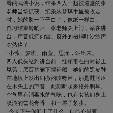
看的武侠小说，结果四人一起被巡堂的张
老师当场抓获。纸条从梦琪手里被收走
时，她的脸一下子白了，像纸一样白。

自习结束铃响后，张老师关上门，站在讲
台，声音低沉如雷。窗外的梧桐叶沙沙声
突然停了。

"小薇、梦琪、雨萱、思涵，站出来。"

四人低头站到讲台前，红领带在白衬衫上
晃荡，黑百褶裙下摆轻颤。她们的黑皮鞋
在地板上发出细微的吱呀声，那是鞋底压
在木头上的声音，此刻听起来格外刺耳。
空气里有消毒水的气味，也有女孩们身上
淡淡的雪花膏香，和一屋子紧张。

"今天下午你们干了什么，自己心里有