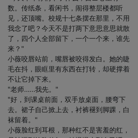
数。传纸条，看闲书，闹得整层楼都听
见，还顶嘴。校规十七条摆在那里，不用
我念了吧？今天不是打两下意思意思就散
了，四个人全部留下，一个一个来，谁先
来？"

小薇咬唇站前，嘴唇被咬得发白。她的睫
毛在抖，眼眶里有东西在打转，却硬撑着
不让它掉下来。

"老师……我先。"

"好，到课桌前面，双手放桌面，腰弯下
去。裙子自己掀上去，衬裤褪到脚踝，白
袜留着。"

小薇脸红到耳根，那种红不是害羞的红，