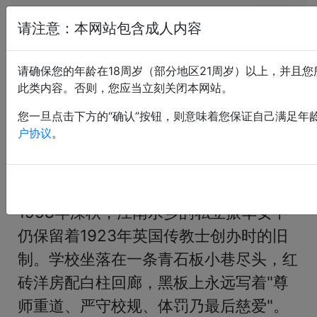
恋痛小说网
请注意：本网站包含成人内容
红肿四重奏
请确保您的年龄在18周岁（部分地区21周岁）以上，并且
此类内容。否则，您应当立刻关闭本网站。
上传：spanknaps； 售价：5 CNY； 最后更新：2026-
05-23 22:17:14
您一旦点击下方的“确认”按钮，则意味着您保证自己满足年
户协议
。
背景色：
«
<
1
2
3
4
5
>
»
1958年深秋，江南水乡的私立振华女中
仍保留着1923年英国传教士创办时的旧
制。学校坐落在一条青石板小巷尽头，红
砖洋房配白柱回廊，黑板上永远写着"尊
师重道、严守校规、体罚乃最后慈爱"。