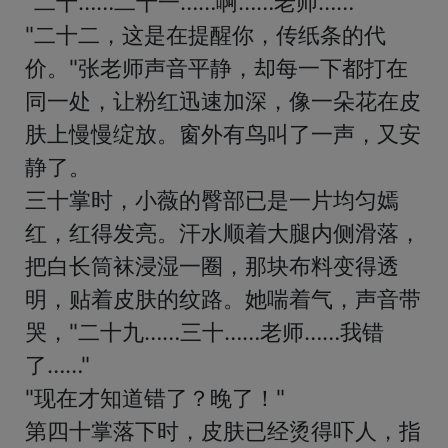
"二十……二十一……啊……老师……"

"二十二，这是在提醒你，传纸条的代
价。"张老师声音平静，却每一下都打在
同一处，让粉红迅速加深，像一朵花在皮
肤上慢慢绽放。窗外有鸟叫了一声，又安
静了。

三十掌时，小薇的臀部已是一片均匀嫣
红，红得发亮。汗水顺着大腿内侧滑落，
把白长筒袜浸湿一圈，那块布料变得透
明，贴着皮肤的纹路。她喘着气，声音带
哭，"二十九……三十……老师……我错
了……"

"现在才知道错了？晚了！"

第四十掌落下时，皮肤已经烫得吓人，指