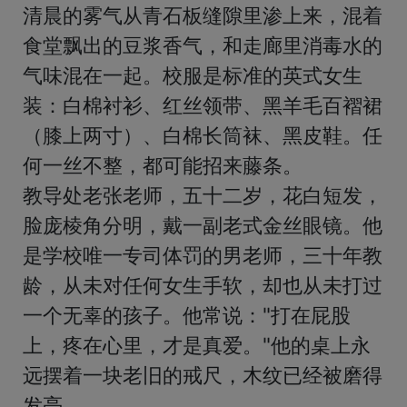
清晨的雾气从青石板缝隙里渗上来，混着
食堂飘出的豆浆香气，和走廊里消毒水的
气味混在一起。校服是标准的英式女生
装：白棉衬衫、红丝领带、黑羊毛百褶裙
（膝上两寸）、白棉长筒袜、黑皮鞋。任
何一丝不整，都可能招来藤条。

教导处老张老师，五十二岁，花白短发，
脸庞棱角分明，戴一副老式金丝眼镜。他
是学校唯一专司体罚的男老师，三十年教
龄，从未对任何女生手软，却也从未打过
一个无辜的孩子。他常说："打在屁股
上，疼在心里，才是真爱。"他的桌上永
远摆着一块老旧的戒尺，木纹已经被磨得
发亮。
