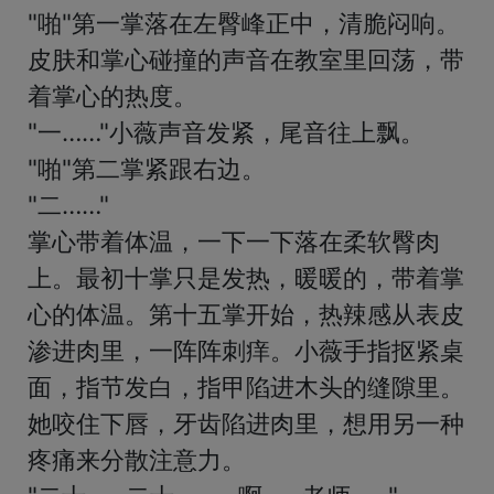
"啪"第一掌落在左臀峰正中，清脆闷响。
皮肤和掌心碰撞的声音在教室里回荡，带
着掌心的热度。

"一……"小薇声音发紧，尾音往上飘。

"啪"第二掌紧跟右边。

"二……"

掌心带着体温，一下一下落在柔软臀肉
上。最初十掌只是发热，暖暖的，带着掌
心的体温。第十五掌开始，热辣感从表皮
渗进肉里，一阵阵刺痒。小薇手指抠紧桌
面，指节发白，指甲陷进木头的缝隙里。
她咬住下唇，牙齿陷进肉里，想用另一种
疼痛来分散注意力。
