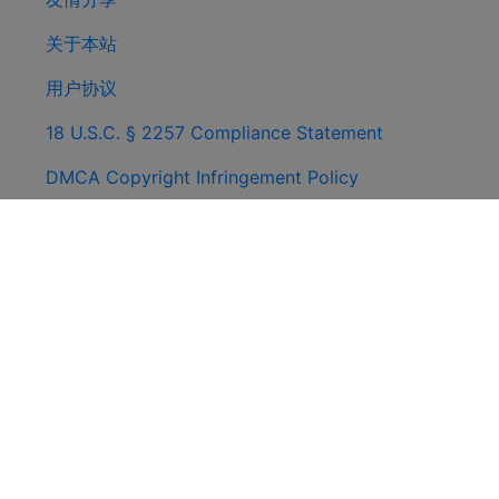
关于本站
用户协议
18 U.S.C. § 2257 Compliance Statement
DMCA Copyright Infringement Policy