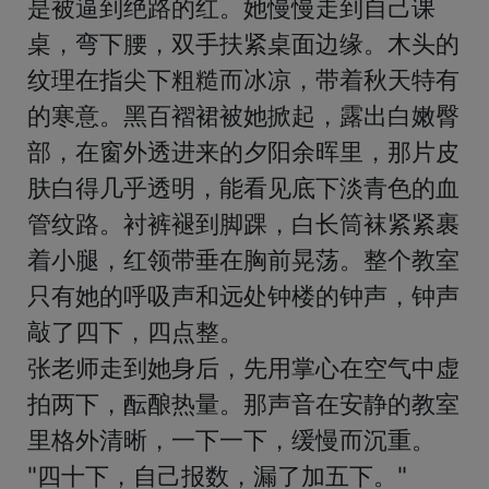
是被逼到绝路的红。她慢慢走到自己课
桌，弯下腰，双手扶紧桌面边缘。木头的
纹理在指尖下粗糙而冰凉，带着秋天特有
的寒意。黑百褶裙被她掀起，露出白嫩臀
部，在窗外透进来的夕阳余晖里，那片皮
肤白得几乎透明，能看见底下淡青色的血
管纹路。衬裤褪到脚踝，白长筒袜紧紧裹
着小腿，红领带垂在胸前晃荡。整个教室
只有她的呼吸声和远处钟楼的钟声，钟声
敲了四下，四点整。

张老师走到她身后，先用掌心在空气中虚
拍两下，酝酿热量。那声音在安静的教室
里格外清晰，一下一下，缓慢而沉重。

"四十下，自己报数，漏了加五下。"
