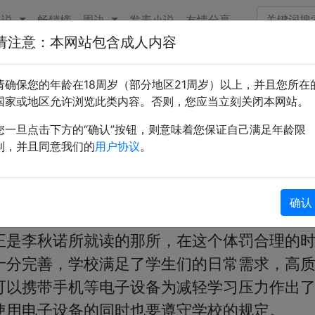
小说
畅销榜
周边
发表小说
友情分享
请注意：本网站包含成人内容
请确保您的年龄在18周岁（部分地区21周岁）以上，并且您所在
5-05-23 00:38:13
国家或地区允许浏览此类内容。否则，您应当立刻关闭本网站。
您一旦点击下方的“确认”按钮，则意味着您保证自己满足年龄限
制，并且同意我们的
用户协议
。
1
2
3
4
5
>
»
确认
内容，会不断更新，后面有些剧情都和这有关
正是李秋诺所就读的那所，在这个体罚合理的
十分完善，学校满足了学生们的日常需求，高
可以携带手机等电子设备为减轻学习压力作出
用电子设备的同时也要遵守学校的规定。
