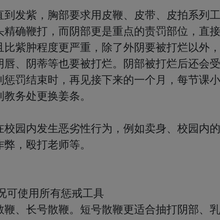
直到发紫，胸部要求用皮鞭、皮带、皮拍系列
头精确鞭打，而阴部更是重点的责罚部位，直
且比紫肿程度更严重，除了外阴要被打烂以外
阴唇、阴蒂等也要被打烂。阴部被打烂后还会
到惩罚结束时，再见接下来的一个月，每节课
教务处更换姜条。

在校园内发生恶劣性行为，例如卖身、校园内
弊，殴打老师等。

况可使用所有惩戒工具

散鞭、长号散鞭。短号散鞭更适合抽打阴部、