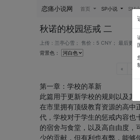
恋痛小说网
首页
SP小说
SM
秋诺的校园惩戒 二
上传：兰亭心雪； 售价：5 CNY； 最后更新：202
背景色：
«
<
第一章：学校的革新

此篇用于更新学校的规则以及其他
在市里拥有顶级教育资源的高中
代，学校对于学生的惩戒内容也
的宿舍与食堂，以及高自由度，
少的贡献，但有利也有弊，能够使