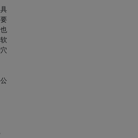
工具
接要
，也
受软
小穴
的公
乳