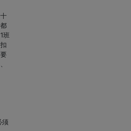
为十
生都
1班
时扣
合要
架、
必须