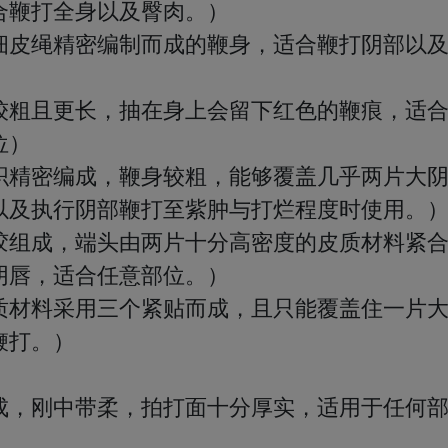
鞭打全身以及臀肉。）

细皮绳精密编制而成的鞭身，适合鞭打阴部以
较粗且更长，抽在身上会留下红色的鞭痕，适
）

织精密编成，鞭身较粗，能够覆盖几乎两片大
及执行阴部鞭打至紫肿与打烂程度时使用。）
胶组成，端头由两片十分高密度的皮质材料紧
唇，适合任意部位。）

质材料采用三个紧贴而成，且只能覆盖住一片
打。）

成，刚中带柔，拍打面十分厚实，适用于任何