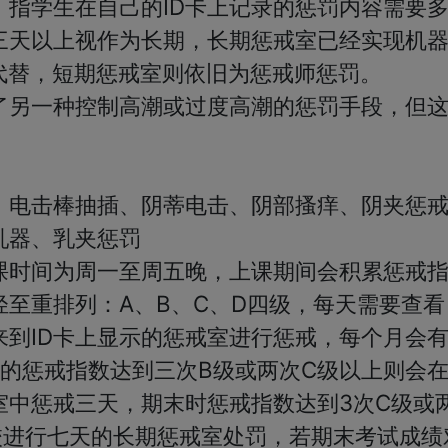
，指学生在自己的ID卡上记录的惩罚内容需要
三天以上视作为长期，长期惩戒室已经实现机
代替，短期惩戒室则依旧为惩戒师惩罚。

了另一种控制高潮或过度高潮的惩罚手段，但
电击棒抽插、阴蒂电击、阴部搔痒、阴夹惩戒
器、乳夹惩罚

课时间为周一至周五晚，上课期间会积累惩戒
轻至重排列：A、B、C、D四级，每天需要查看
来到ID卡上显示的惩戒室进行惩戒，每个月会
生的惩戒指数达到三次B级或两次C级以上则会
室中惩戒三天，期末时惩戒指数达到3次C级或
校进行七天的长期惩戒室处罚，若期末考试成绩