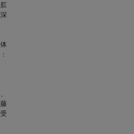
行肛
、深
具体
有：
阴
鞭、
、藤
，受