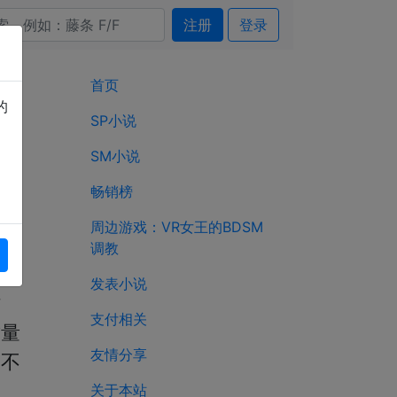
注册
登录
首页
的
SP小说
SM小说
畅销榜
周边游戏：VR女王的BDSM
调教


发表小说
时
支付相关
质量
友情分享
了不
关于本站