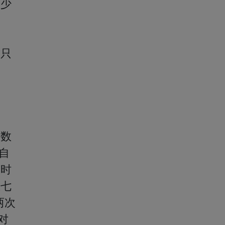
多少
器
这只


指数
自
有时
在七
两次
对