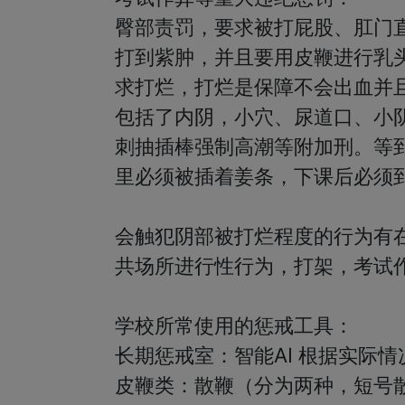
臀部责罚，要求被打屁股、肛门
打到紫肿，并且要用皮鞭进行乳
求打烂，打烂是保障不会出血并
包括了内阴，小穴、尿道口、小
刺抽插棒强制高潮等附加刑。等
里必须被插着姜条，下课后必须到
会触犯阴部被打烂程度的行为有
共场所进行性行为，打架，考试作
学校所常使用的惩戒工具：

长期惩戒室：智能AI 根据实际情
皮鞭类：散鞭（分为两种，短号