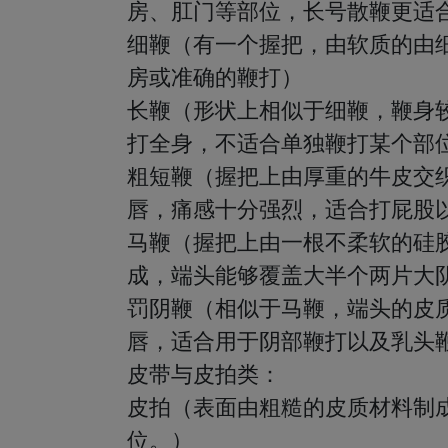
房、肛门等部位，长号散鞭更适合
细鞭（有一个握把，由软质的由
房或准确的鞭打）

长鞭（形状上相似于细鞭，鞭身
打全身，不适合单独鞭打某个部位
粗短鞭（握把上由厚重的牛皮交
唇，痛感十分强烈，适合打屁股以
马鞭（握把上由一根不柔软的硅
成，端头能够覆盖大半个两片大阴
罚阴鞭（相似于马鞭，端头的皮
唇，适合用于阴部鞭打以及乳头鞭
皮带与皮拍类：

皮拍（表面由粗糙的皮质材料制
位。）
